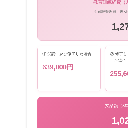
教育訓練経費（
※施設管理費、教材
1,2
① 受講中及び修了した場合
② 修了
した場合
639,000円
255,
支給額（3
1,0