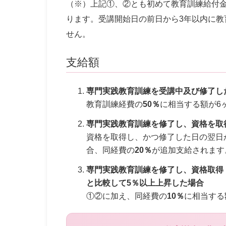
（※）上記①、②とも初めて教育訓練給付
ります。受講開始日の前日から3年以内に
せん。
支給額
専門実践教育訓練を受講中及び修了し
教育訓練経費の
50％
に相当する額が6
専門実践教育訓練を修了し、資格を取
資格を取得し、かつ修了した日の翌日
合、同経費の
20％
が追加支給されます
専門実践教育訓練を修了し、資格取得
と比較して5％以上上昇した場合
①②に加え、同経費の
10％
に相当する