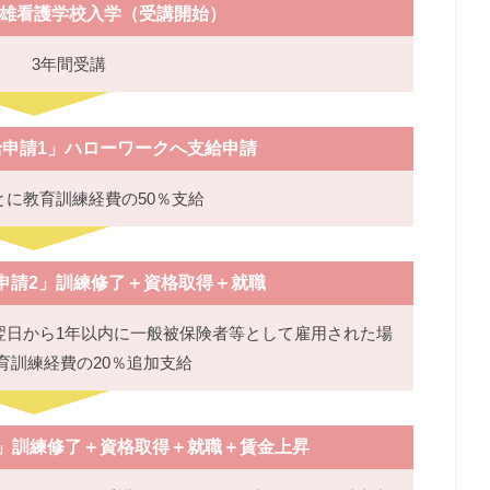
雄看護学校入学（受講開始）
3年間受講
申請1」ハローワークへ支給申請
とに教育訓練経費の50％支給
申請2」訓練修了＋資格取得＋就職
翌日から1年以内に一般被保険者等として雇用された場
育訓練経費の20％追加支給
」訓練修了＋資格取得＋就職＋賃金上昇