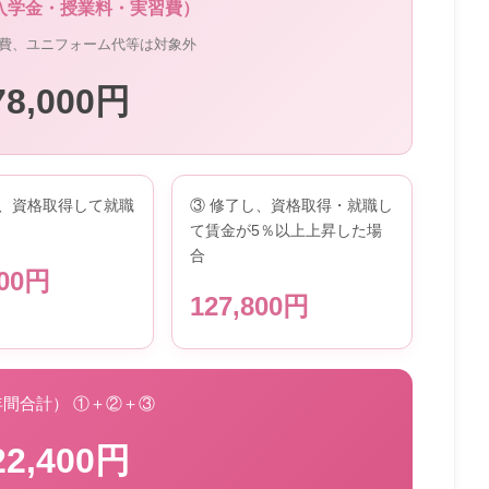
入学金・授業料・実習費）
費、ユニフォーム代等は対象外
78,000円
し、資格取得して就職
③ 修了し、資格取得・就職し
て賃金が5％以上上昇した場
合
600円
127,800円
年間合計） ①＋②＋③
22,400円