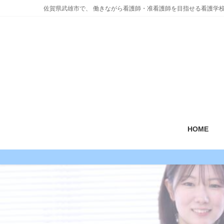
コ
ナ
佐賀県武雄市で、 働きながら看護師・准看護師を目指せる看護学
ン
ビ
テ
ゲ
ン
ー
ツ
シ
に
ョ
移
ン
動
に
移
動
HOME