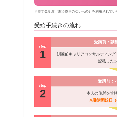
※奨学金制度（返済義務のないもの）を利用されてい
受給手続きの流れ
受講前：訓
step
1
訓練前キャリアコンサルティング
記載した
受講前：
step
2
本人の住所を管
※受講開始日（