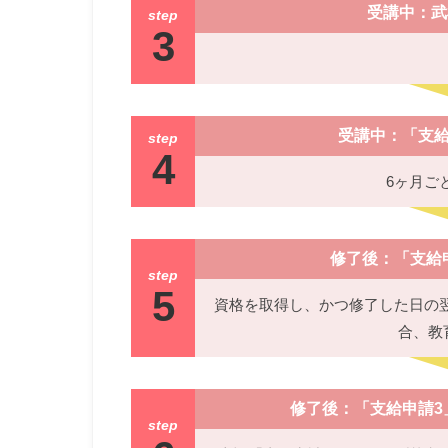
受講中：武
step
3
受講中：「支給
step
4
6ヶ月ご
修了後：「支給
step
5
資格を取得し、かつ修了した日の
合、教
修了後：「支給申請3
step